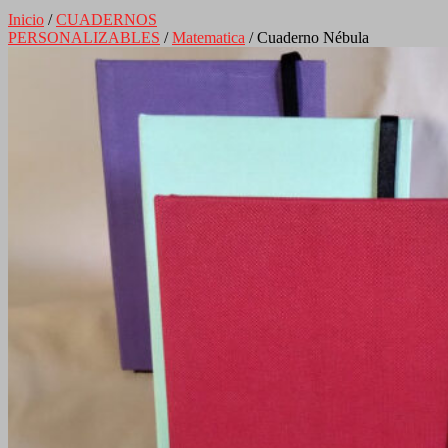
Inicio
/
CUADERNOS
PERSONALIZABLES
/
Matematica
/ Cuaderno Nébula