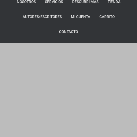
NOSOTROS
SERVICIOS
DESCUBRÍ MÁS
TIENDA
AUTORES/ESCRITORES
MI CUENTA
CARRITO
CONTACTO
Hestia | Desarrollado por
ThemeIsle